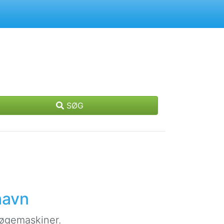
SØG
havn
søgemaskiner.