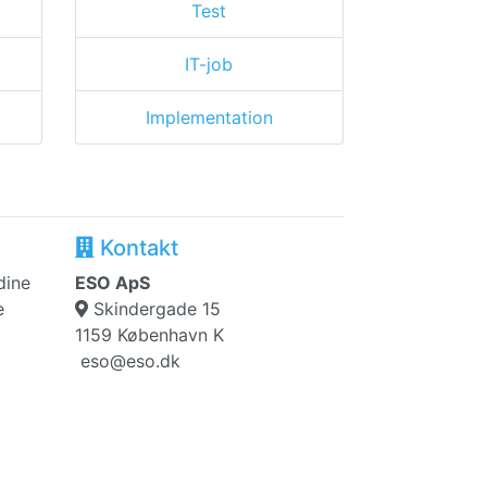
Test
IT-job
Implementation
Kontakt
dine
ESO ApS
e
Skindergade 15
1159 København K
eso@eso.dk