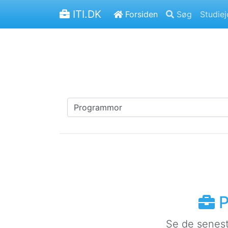
ITI.DK
Forsiden
Søg
Studie
P
Se de senest