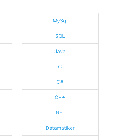
MySql
SQL
Java
C
C#
C++
.NET
Datamatiker