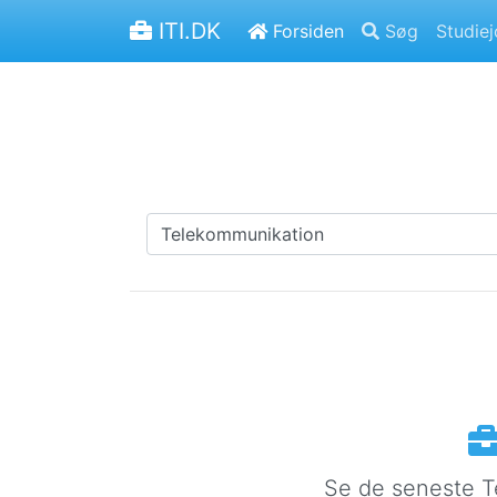
ITI.DK
Forsiden
Søg
Studie
Se de seneste T