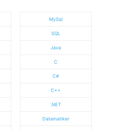
MySql
SQL
Java
C
C#
C++
.NET
Datamatiker