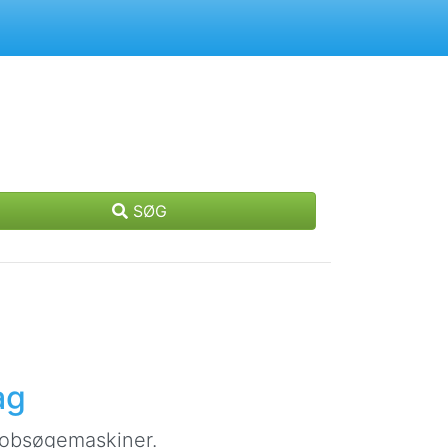
SØG
ag
jobsøgemaskiner.