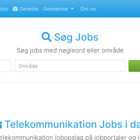
jobs
Seneste
Gennemse
Om os
Søg Jobs
Søg jobs med nøgleord eller område
Telekommunikation Jobs i d
elekommunikation jobopslag på jobportaler og 