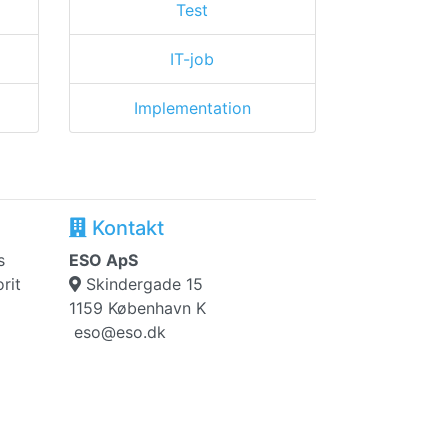
Test
IT-job
Implementation
Kontakt
s
ESO ApS
rit
Skindergade 15
1159 København K
eso@eso.dk